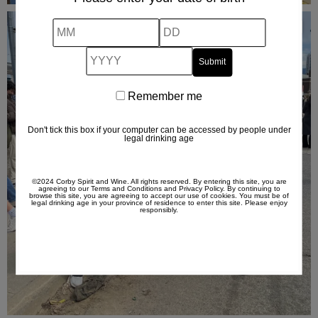
MM
DD
YYYY
Remember me
Remember
me
Don't tick this box if your computer can be accessed by people under
legal drinking age
©2024 Corby Spirit and Wine. All rights reserved. By entering this site, you are
agreeing to our
Terms and Conditions
and
Privacy Policy
. By continuing to
browse this site, you are agreeing to accept our use of cookies. You must be of
legal drinking age in your province of residence to enter this site. Please enjoy
responsibly.