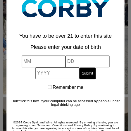
You have to be over 21 to enter this site
Please enter your date of birth
MM
DD
YYYY
Remember me
Remember
me
Don't tick this box if your computer can be accessed by people under
legal drinking age
©2024 Corby Spirit and Wine. All rights reserved. By entering this site, you are
agreeing to our
Terms and Conditions
and
Privacy Policy
. By continuing to
browse this site, you are agreeing to accept our use of cookies. You must be of